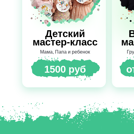
Детский
мастер-класс
ма
Мама, Папа и ребенок
Гру
1500 руб
о