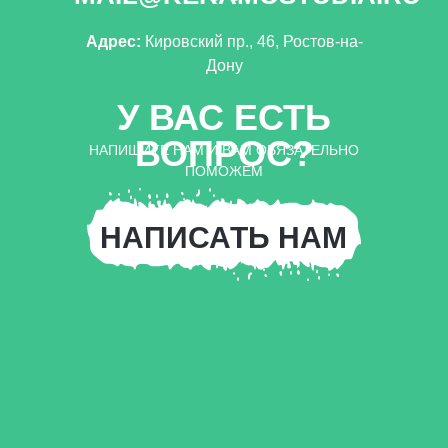
Адрес:
Кировский пр., 46, Ростов-на-
Дону
У ВАС ЕСТЬ
ВОПРОС?
НАПИШИТЕ НАМ И ВАМ ОБЯЗАТЕЛЬНО
ПОМОЖЕМ
НАПИСАТЬ НАМ