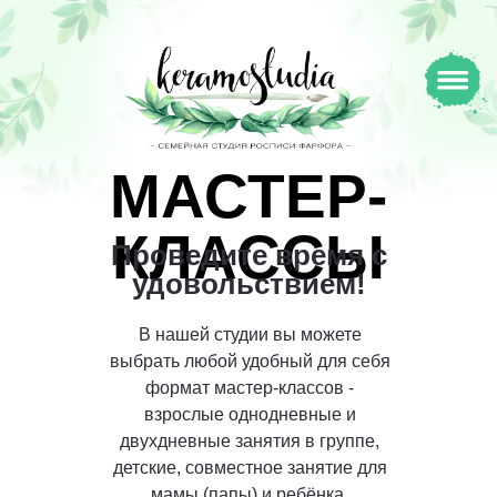
МАСТЕР-
КЛАССЫ
Проведите время с
удовольствием!
В нашей студии вы можете
выбрать любой удобный для себя
формат мастер-классов -
взрослые однодневные и
двухдневные занятия в группе,
детские, совместное занятие для
мамы (папы) и ребёнка,